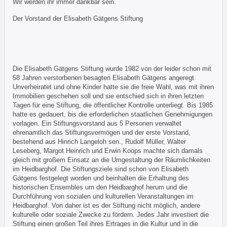
Wir werden ihr immer dankbar sein.
Der Vorstand der Elisabeth Gätgens Stiftung
Die Elisabeth Gätgens Stiftung wurde 1982 von der leider schon mit
58 Jahren verstorbenen besagten Elisabeth Gätgens angeregt.
Unverheiratet und ohne Kinder hatte sie die freie Wahl, was mit ihren
Immobilien geschehen soll und sie entschied sich in ihren letzten
Tagen für eine Stiftung, die öffentlicher Kontrolle unterliegt. Bis 1985
hatte es gedauert, bis die erforderlichen staatlichen Genehmigungen
vorlagen. Ein Stiftungsvorstand aus 5 Personen verwaltet
ehrenamtlich das Stiftungsvermögen und der erste Vorstand,
bestehend aus Hinrich Langeloh sen., Rudolf Müller, Walter
Leseberg, Margot Heinrich und Erwin Koops machte sich damals
gleich mit großem Einsatz an die Umgestaltung der Räumlichkeiten
im Heidbarghof. Die Stiftungsziele sind schon von Elisabeth
Gätgens festgelegt worden und beinhalten die Erhaltung des
historischen Ensembles um den Heidbarghof herum und die
Durchführung von sozialen und kulturellen Veranstaltungen im
Heidbarghof. Von daher ist es der Stiftung nicht möglich, andere
kulturelle oder soziale Zwecke zu fördern. Jedes Jahr investiert die
Stiftung einen großen Teil ihres Ertrages in die Kultur und in die