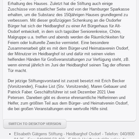
Erhaltung des Hauses. Zuletzt hat die Stiftung auch einige
Zuschüsse von staatlicher Seite und von der Hamburger Sparkasse
erhalten, um die Substanz des 150jährigen Hauses grundlegend zu
verbessern. Mit dieser großzügigen Schenkung an die Osdorfer
Bürger hat sich der Heidbarghof zu einer Art Bürgerhaus für Alt-
Osdorf entwickelt, in dem sich tagsüber Seniorenkreise, Chöre,
Malgruppe u.a. treffen und abends werden die Räumlichkeiten für
Feiern oder kulturelle Zwecke vermietet. Eine besondere
Zusammenarbeit gibt es mit dem Bürger-und Heimataverein Osdorf,
der Mitnutzer im Heidbarghof ist und dafür mit seinen vielen
helfenden Händen für Großveranstaltungen zur Verfügung steht, zB.
wenn einmal jährlich im Juni der Heidbarghof seinen Tag der offenen
Tür macht.
Der jetzige Stiftungsvorstand ist zurzeit besetzt mit Erich Becker
(Vorsitzender), Frauke List (Stv. Vorsitzende), Maren Gebauer und
Patrick Faber. Geschäftsführer ist seit Dezember 2021 Uwe
Petersen. Daneben gibt es diverse ehrenamtliche Helferinnen und
Helfer, zum größten Teil aus dem Bürger- und Heimatverein Osdorf,
die bei großen Veranstaltungen eine wertvolle Hilfe sind.
SWITCH TO DESKTOP VERSION
Elisabeth Gätgens Stiftung - Heidbarghof Osdorf - Telefon: 040/800