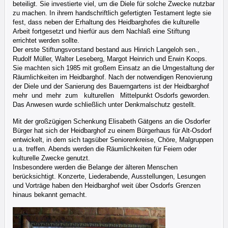
beteiligt. Sie investierte viel, um die Diele für solche Zwecke nutzbar
zu machen. In ihrem handschriftlich gefertigten Testament legte sie
fest, dass neben der Erhaltung des Heidbarghofes die kulturelle
Arbeit fortgesetzt und hierfür aus dem Nachlaß eine Stiftung
errichtet werden sollte.
Der erste Stiftungsvorstand bestand aus Hinrich Langeloh sen.,
Rudolf Müller, Walter Leseberg, Margot Heinrich und Erwin Koops.
Sie machten sich 1985 mit großem Einsatz an die Umgestaltung der
Räumlichkeiten im Heidbarghof. Nach der notwendigen Renovierung
der Diele und der Sanierung des Bauerngartens ist der Heidbarghof
mehr und mehr zum kulturellen Mittelpunkt Osdorfs geworden.
Das Anwesen wurde schließlich unter Denkmalschutz gestellt.
Mit der großzügigen Schenkung Elisabeth Gätgens an die Osdorfer
Bürger hat sich der Heidbarghof zu einem Bürgerhaus für Alt-Osdorf
entwickelt, in dem sich tagsüber Seniorenkreise, Chöre, Malgruppen
u.a. treffen. Abends werden die Räumlichkeiten für Feiern oder
kulturelle Zwecke genutzt.
Insbesondere werden die Belange der älteren Menschen
berücksichtigt. Konzerte, Liederabende, Ausstellungen, Lesungen
und Vorträge haben den Heidbarghof weit über Osdorfs Grenzen
hinaus bekannt gemacht.